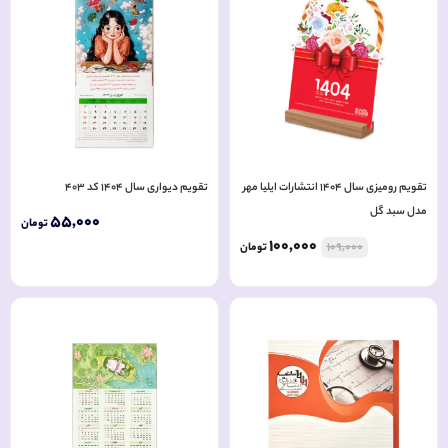
تقویم رومیزی سال 1404 انتشارات ایلیا مهر
تقویم دیواری سال 1404 کد 403
مدل سبد گل
55
,
000
تومان
100
,
000
109
,
000
تومان