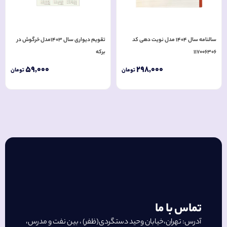
سالنامه سال 1404 مدل نویت دهی کد
تقویم دیواری سال 1403مدل خرگوش در
117006306
برکه
59
,
000
298
,
000
تومان
تومان
تماس با ما
آدرس: تهران،خیابان وحید دستگردی(ظفر) ، بین نفت و مدرس،