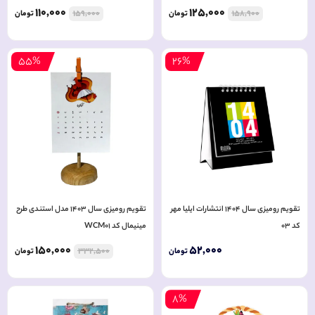
110
,
000
125
,
000
159
,
000
158
,
900
تومان
تومان
55%
26%
تقویم رومیزی سال 1404 انتشارات ایلیا مهر
تقویم رومیزی سال 1403 مدل استندی طرح
کد 03
مینیمال کد WCM01
150
,
000
52
,
000
332
,
500
تومان
تومان
8%