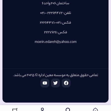
ساختمان 206 واحد6
تلفن: 22264472 – 021
فکس: 021-22264471
فکس: 22276211
moein.edareh@yahoo.com
تمامی حقوق متعلق به موسسه معین اداره © 2025 می باشد.